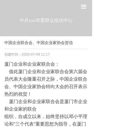
网站首页
끀
走进工委
中共xxx市委群众信访中心
组织建设
中国企业联合会、中国企业家协会贺信
宣传教育
创建时间：
2020-07-09
11:17
作风建设
厦门企业和企业家联合会：
值此厦门企业和企业家联合会第六届会
制度建设
员代表大会隆重召开之际，中国企业联合
政策法规
会、中国企业家协会特向大会的召开表示
热烈的祝贺！
党建研究
厦门企业和企业家联合会是厦门市企业
和企业家的联合
组织，自成立以来，始终坚持以邓小平理
论和“三个代表”重要思想为指导，在厦门