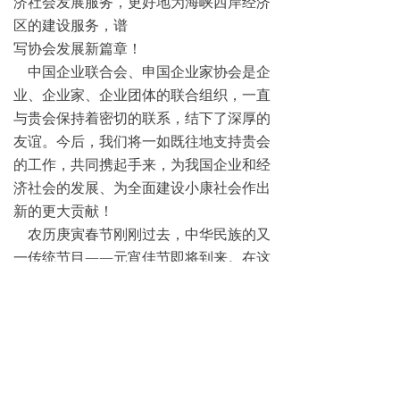
济社会发展服务，更好地为海峡西岸经济
区的建设服务，谱
写协会发展新篇章！
中国企业联合会、申国企业家协会是企
业、企业家、企业团体的联合组织，一直
与贵会保持着密切的联系，结下了深厚的
友谊。今后，我们将一如既往地支持贵会
的工作，共同携起手来，为我国企业和经
济社会的发展、为全面建设小康社会作出
新的更大贡献！
农历庚寅春节刚刚过去，中华民族的又
一传统节目——元宵佳节即将到来。在这
欢乐祥和的目子里，我们祝福厦门企业和
企业家联合会全体同仁，长期关心、支持
中国企联工作的各界人士事业发达、身体
健康、阖家幸福、万事加意！
祝大会圆满成功！