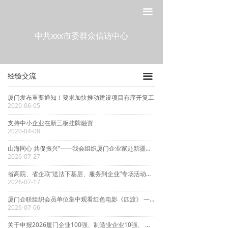
网站首页
走进工委
끀
走进工委
经验交流
中共xxx市委群众信访中心
组织建设
工委动态
经验交流
끀
宣传教育
通知通告
厦门发布重要通知！要求加快推动建设项目有序开复工
作风建设
2020-06-05
支持中小企业在新三板挂牌融资
制度建设
2020-04-08
政策法规
山海同心 共促振兴”——我会组织厦门企业家赴新疆开展党建+产业协作考察交流活动
2026-07-27
党建研究
省高院、省企联“送法下基层、服务到企业”专场活动在厦门举办
2026-07-17
厦门企联组织会员单位集中观看红色电影《四渡》 ——热烈庆祝中国共产党成立105周年 纪念红军长征胜利90周年
2026-07-06
关于申报2026厦门企业100强、制造业企业10强、 服务业企业10强、专精特新企业10强、绿色企业10强、建筑业企业10强、物流业企业10强、台资企业10强 的通知