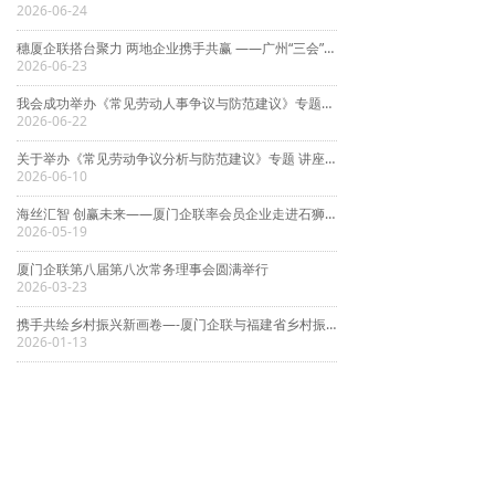
2026-06-24
穗厦企联搭台聚力 两地企业携手共赢 ——广州“三会”组织企业家赴厦门考察交流
2026-06-23
我会成功举办《常见劳动人事争议与防范建议》专题讲座
2026-06-22
关于举办《常见劳动争议分析与防范建议》专题 讲座的通知
2026-06-10
海丝汇智 创赢未来——厦门企联率会员企业走进石狮考察交流活动圆满举行
2026-05-19
厦门企联第八届第八次常务理事会圆满举行
2026-03-23
携手共绘乡村振兴新画卷—-厦门企联与福建省乡村振兴服务团座谈交流暨战略合作签约仪式成功举行
2026-01-13
上一页
1
/
376
下一页
友情链接