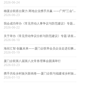
2026-06-24
穗厦企联搭台聚力 两地企业携手共赢 ——广州“三会”组织企业家赴厦门考察交流
2026-06-23
我会成功举办《常见劳动人事争议与防范建议》专题讲座
2026-06-22
关于举办《常见劳动争议分析与防范建议》专题 讲座的通知
2026-06-10
海丝汇智 创赢未来——厦门企联率会员企业走进石狮考察交流活动圆满举行
2026-05-19
厦门企联第八届第八次常务理事会圆满举行
2026-03-23
携手共绘乡村振兴新画卷—-厦门企联与福建省乡村振兴服务团座谈交流暨战略合作签约仪式成功举行
2026-01-13
上一页
1
/
376
下一页
友情链接