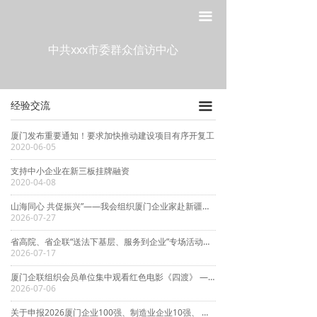
网站首页
走进工委
끀
走进工委
经验交流
中共xxx市委群众信访中心
组织建设
工委动态
经验交流
끀
宣传教育
通知通告
厦门发布重要通知！要求加快推动建设项目有序开复工
作风建设
2020-06-05
支持中小企业在新三板挂牌融资
制度建设
2020-04-08
政策法规
山海同心 共促振兴”——我会组织厦门企业家赴新疆开展党建+产业协作考察交流活动
2026-07-27
党建研究
省高院、省企联“送法下基层、服务到企业”专场活动在厦门举办
2026-07-17
厦门企联组织会员单位集中观看红色电影《四渡》 ——热烈庆祝中国共产党成立105周年 纪念红军长征胜利90周年
2026-07-06
关于申报2026厦门企业100强、制造业企业10强、 服务业企业10强、专精特新企业10强、绿色企业10强、建筑业企业10强、物流业企业10强、台资企业10强 的通知