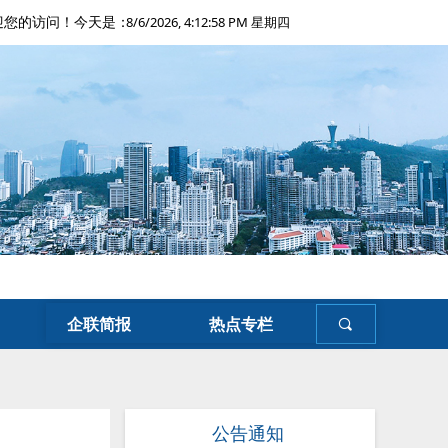
8/6/2026, 4:12:58 PM 星期四
迎您的访问！今天是：
企联简报
热点专栏
끠
公告通知